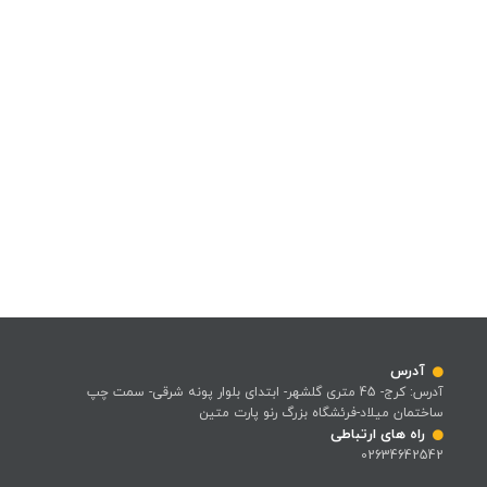
آدرس
آدرس: کرج- 45 متری گلشهر- ابتدای بلوار پونه شرقی- سمت چپ
ساختمان میلاد-فرئشگاه بزرگ رنو پارت متین
راه های ارتباطی
02634642542