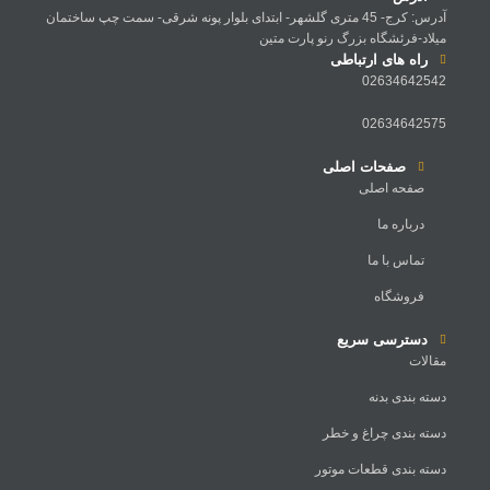
آدرس: کرج- 45 متری گلشهر- ابتدای بلوار پونه شرقی- سمت چپ ساختمان
میلاد-فرئشگاه بزرگ رنو پارت متین
راه های ارتباطی
02634642542
02634642575
صفحات اصلی
صفحه اصلی
درباره ما
تماس با ما
فروشگاه
دسترسی سریع
مقالات
دسته بندی بدنه
دسته بندی چراغ و خطر
دسته بندی قطعات موتور