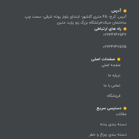
آدرس
آدرس: کرج- 45 متری گلشهر- ابتدای بلوار پونه شرقی- سمت چپ
ساختمان میلاد-فرئشگاه بزرگ رنو پارت متین
راه های ارتباطی
02634642542
02634642575
صفحات اصلی
صفحه اصلی
درباره ما
تماس با ما
فروشگاه
دسترسی سریع
مقالات
دسته بندی بدنه
دسته بندی چراغ و خطر