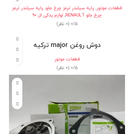
قطعات موتور
,
پایه سیلندر ترمز چرخ جلو
,
پایه سیلندر ترمز
چرخ جلو RENAULT
,
لوازم یدکی ال 90
0/5 (0 نظر)
دوش روغن major ترکیه
قطعات موتور
0/5 (0 نظر)