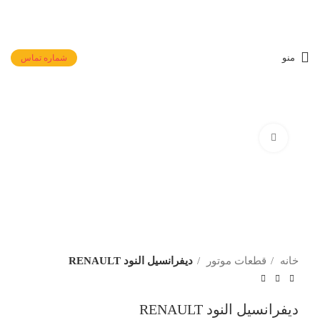
منو
شماره تماس
جست و جو
شروع به تایپ کردن برای دیدن محصولاتی که دنبال آن هستید.
برای بزرگنمایی کلیک کنید
خانه
قطعات موتور
دیفرانسیل النود RENAULT
دیفرانسیل النود RENAULT