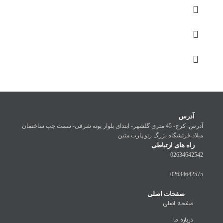
آدرس
آدرس: کرج- 45 متری گلشهر- ابتدای بلوار پونه شرقی- سمت چپ ساختمان
میلاد-فرئشگاه بزرگ رنو پارت متین
راه های ارتباطی
02634642542
02634642575
صفحات اصلی
صفحه اصلی
درباره ما