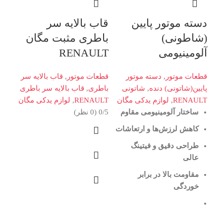
دسته موتور پایین
قاب بالایه سر
مش
(شاطونی)
باطری مثبت مگان
LT
آلومینیومی
RENAULT
قطع
مشعلی 
قطعات موتور
,
دسته موتور
قطعات موتور
,
قاب بالایه سر
یدکی
پایین(شاتونی) دنده
,
شاتونی
باطری
,
قاب بالایه سر باطری
0/5 (0 نظر)
RENAULT
,
لوازم یدکی مگان
RENAULT
,
لوازم یدکی مگان
ساختار آلومینیومی مقاوم
0/5 (0 نظر)
کاهش لرزش‌ها و ارتعاشات
طراحی دقیق و فیتینگ
عالی
مقاومت بالا در برابر
خوردگی