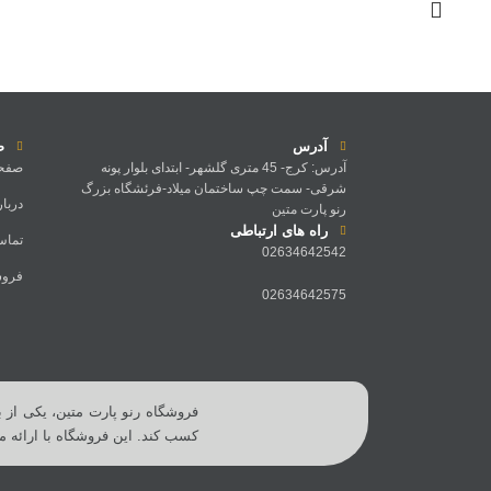
آدرس
ص
آدرس: کرج- 45 متری گلشهر- ابتدای بلوار پونه
صفحه
شرقی- سمت چپ ساختمان میلاد-فرئشگاه بزرگ
دربار
رنو پارت متین
راه های ارتباطی
تماس 
02634642542
فروش
02634642575
فروشگاه رنو پارت متین، یکی از ب
کسب کند. این فروشگاه با ارائه 