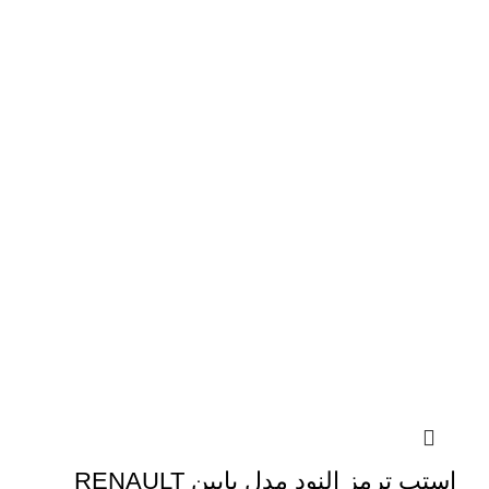
استپ ترمز النود مدل پایین RENAULT