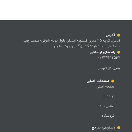
آدرس
آدرس: کرج- 45 متری گلشهر- ابتدای بلوار پونه شرقی- سمت چپ
ساختمان میلاد-فرئشگاه بزرگ رنو پارت متین
راه های ارتباطی
02634642542
02634642575
صفحات اصلی
صفحه اصلی
درباره ما
تماس با ما
فروشگاه
دسترسی سریع