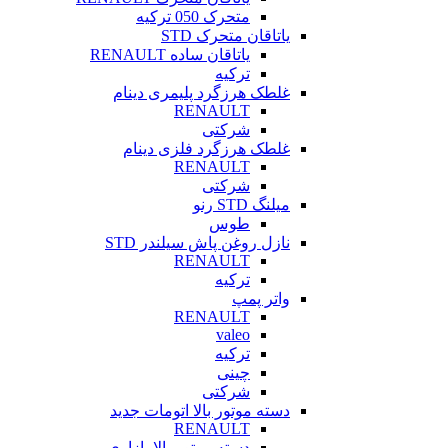
متحرک 050 ترکیه
یاتاقان متحرک STD
یاتاقان ساده RENAULT
ترکیه
غلطک هرزگرد پلیمری دینام
RENAULT
شرکتی
غلطک هرزگرد فلزی دینام
RENAULT
شرکتی
میلنگ STD رنو
طوس
نازل روغن پاش سیلندر STD
RENAULT
ترکیه
واتر پمپ
RENAULT
valeo
ترکیه
چینی
شرکتی
دسته موتور بالا اتومات جدید
RENAULT
دسته موتور بالا بازاری