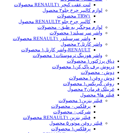
لنت عقب کپچر RENAULT
۱ محصولات
لوازم کالیپر چرخ جلو
۲ محصول
۱ محصولات
TRW
کالیپر چرخ جلو RENAULT
۲ محصول
لوازم موجگیر به طبق
۰ محصولات
واشر سر سیلند
۱ محصولات
واشر سرسیلندر RENAULT
۱ محصولات
واشر کارتل
۲ محصول
RENAULT-واشر کارتل
۱ محصولات
واشر هوزینگ ترموستات
۱ محصولات
دپاق پرژکتور
۱ محصولات
درپوش برف پاک کن
۱ محصولات
دوش
۰ محصولات
دوش روغن
۱ محصولات
روغن گیربکس
۱ محصولات
غربیلک فرمان
۲ محصول
فیلتر ها
۹ محصول
فیلتر بنزین
۱ محصولات
پرفلکس
۰ محصولات
شرکتی
۰ محصولات
فیلتر بنزین RENAULT
۱ محصولات
فیلتر روغن موتور
۵ محصول
پرفلکس
۱ محصولات