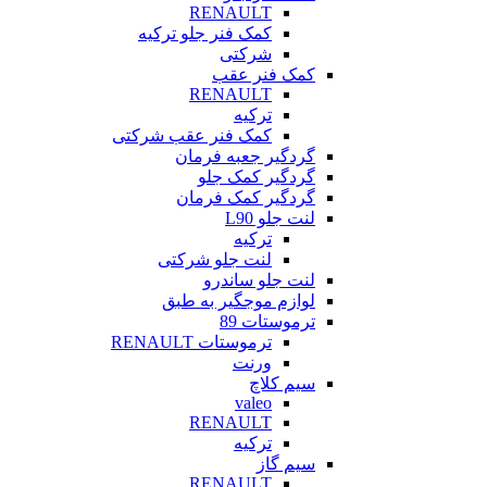
RENAULT
کمک فنر جلو ترکیه
شرکتی
کمک فنر عقب
RENAULT
ترکیه
کمک فنر عقب شرکتی
گردگیر جعبه فرمان
گردگیر کمک جلو
گردگیر کمک فرمان
لنت جلو L90
ترکیه
لنت جلو شرکتی
لنت جلو ساندرو
لوازم موجگیر به طبق
ترموستات 89
ترموستات RENAULT
ورنت
سیم کلاچ
valeo
RENAULT
ترکیه
سیم گاز
RENAULT