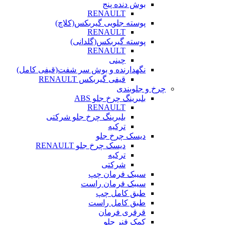
بوش دنده پنج
RENAULT
پوسته جلویی گیربکس(کلاچ)
RENAULT
پوسته گیربکس(گلدانی)
RENAULT
چینی
نگهدارنده و بوش سر شفت(قیفی کامل)
قیفی گیربکس RENAULT
چرخ و جلوبندی
بلبرینگ چرخ جلو ABS
RENAULT
بلبرینگ چرخ جلو شرکتی
ترکیه
دیسک چرخ جلو
دیسک چرخ جلو RENAULT
ترکیه
شرکتی
سیبک فرمان چپ
سیبک فرمان راست
طبق کامل چپ
طبق کامل راست
قرقری فرمان
کمک فنر جلو