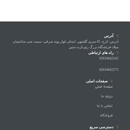
آدرس
آدرس: کرج- 45 متری گلشهر- ابتدای بلوار پونه شرقی- سمت چپ ساختمان
میلاد-فرئشگاه بزرگ رنو پارت متین
راه های ارتباطی
02634642542
02634642575
صفحات اصلی
صفحه اصلی
درباره ما
تماس با ما
فروشگاه
دسترسی سریع