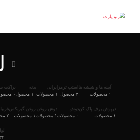
ل
آیینه ها و شیشه ها
استپ ترمز
ایرانی
بدنه
براکت س
۱ محصولات
۳ محصول
۱ محصولات
۱۰ محصول
۰ محصولات
درپوش برف پاک کن
دوش
دوش روغن
روغن گیربکس
غربیل
۱ محصولات
۰ محصولات
۱ محصولات
۱ محصولات
۲ محصول
لوا
۳۴ محصو