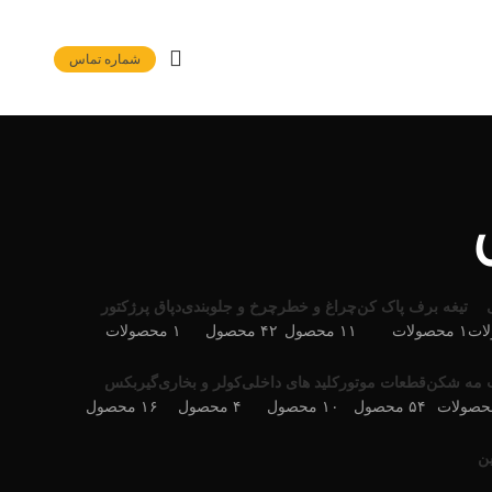
شماره تماس
تیغه برف پاک کن
چراغ و خطر
چرخ و جلوبندی
دپاق پرژکتور
۱ محصولات
۱۱ محصول
۴۲ محصول
۱ محصولات
 مه شکن
قطعات موتور
کلید های داخلی
کولر و بخاری
گیربکس
۵۴ محصول
۱۰ محصول
۴ محصول
۱۶ محصول
ن