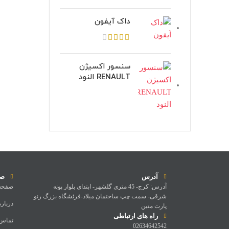
داک آیفون
سنسور اکسیژن
RENAULT النود
آدرس
صف
آدرس: کرج- 45 متری گلشهر- ابتدای بلوار پونه
صفحه
شرقی- سمت چپ ساختمان میلاد-فرئشگاه بزرگ رنو
درباره
پارت متین
راه های ارتباطی
تماس ب
02634642542