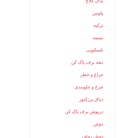
پدال کلاج
پلوس
ترکیه
تسمه
تلسکوپی
تیغه برف پاک کن
چراغ و خطر
چرخ و جلوبندی
دپاق پرژکتور
درپوش برف پاک کن
دوش
دوش روغن