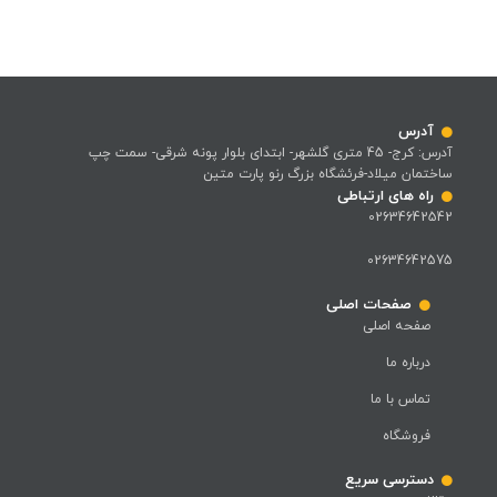
آدرس
آدرس: کرج- 45 متری گلشهر- ابتدای بلوار پونه شرقی- سمت چپ
ساختمان میلاد-فرئشگاه بزرگ رنو پارت متین
راه های ارتباطی
02634642542
02634642575
صفحات اصلی
صفحه اصلی
درباره ما
تماس با ما
فروشگاه
دسترسی سریع