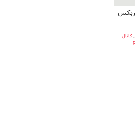
یربکس
,
کانال