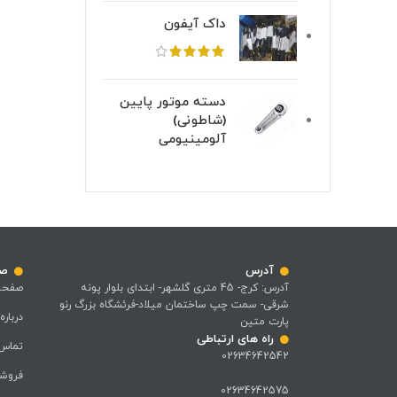
داک آیفون
دسته موتور پایین
(شاطونی)
آلومینیومی
آدرس
صف
آدرس: کرج- 45 متری گلشهر- ابتدای بلوار پونه
صفحه
شرقی- سمت چپ ساختمان میلاد-فرئشگاه بزرگ رنو
درباره
پارت متین
راه های ارتباطی
تماس 
02634642542
فروشگ
02634642575