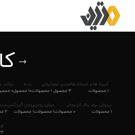
کا
آیینه ها و شیشه ها
استپ ترمز
ایرانی
بدنه
براکت 
۱ محصولات
۳ محصول
۱ محصولات
۱۰ محصول
۰ محصولات
درپوش برف پاک کن
دوش
دوش روغن
روغن گیربکس
غربی
۱ محصولات
۰ محصولات
۱ محصولات
۱ محصولات
۲ محصول
لوا
۳۴ محص