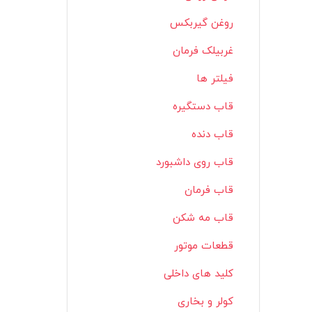
روغن گیربکس
غربیلک فرمان
فیلتر ها
قاب دستگیره
قاب دنده
قاب روی داشبورد
قاب فرمان
قاب مه شکن
قطعات موتور
کلید های داخلی
کولر و بخاری