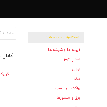
خانه
گ
دسته‌های محصولات
آیینه ها و شیشه ها
کانال
استپ ترمز
ایرانی
گیربک
بدنه
ه
براکت سپر عقب
برق و سنسورها