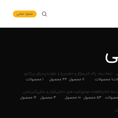
شماره تماس
ی
ی
تیغه برف پاک کن
چراغ و خطر
چرخ و جلوبندی
دپاق پرژکتور
۱ محصولات
۱۱ محصول
۴۲ محصول
۱ محصولات
 مه شکن
قطعات موتور
کلید های داخلی
کولر و بخاری
گیربکس
۵۴ محصول
۱۰ محصول
۴ محصول
۱۶ محصول
ن