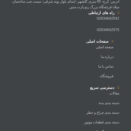
آدرس: کرج- 45 متری گلشهر- ابتدای بلوار پونه شرقی- سمت چپ ساختمان
میلاد-فرئشگاه بزرگ رنو پارت متین
راه های ارتباطی
02634642542
02634642575
صفحات اصلی
صفحه اصلی
درباره ما
تماس با ما
فروشگاه
دسترسی سریع
مقالات
دسته بندی بدنه
دسته بندی چراغ و خطر
دسته بندی قطعات موتور