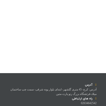
آدرس
آدرس: کرج- 45 متری گلشهر- ابتدای بلوار پونه شرقی- سمت چپ ساختمان
میلاد-فرئشگاه بزرگ رنو پارت متین
راه های ارتباطی
02634642542