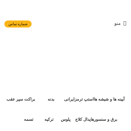
منو
شماره تماس
کلید شیشه بالابر جلو L90
دسته بندی ها
آیینه ها و شیشه ها
استپ ترمز
ایرانی
بدنه
براکت سپر عقب
۱ محصولات
۳ محصول
۱ محصولات
۱۰ محصول
۰ محصولات
برق و سنسورها
پدال کلاج
پلوس
ترکیه
تسمه
۲۶ محصول
۰ محصولات
۲ محصول
۰ محصولات
۱۲ محصول