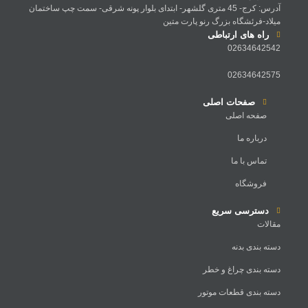
آدرس: کرج- 45 متری گلشهر- ابتدای بلوار پونه شرقی- سمت چپ ساختمان
میلاد-فرئشگاه بزرگ رنو پارت متین
راه های ارتباطی
02634642542
02634642575
صفحات اصلی
صفحه اصلی
درباره ما
تماس با ما
فروشگاه
دسترسی سریع
مقالات
دسته بندی بدنه
دسته بندی چراغ و خطر
دسته بندی قطعات موتور