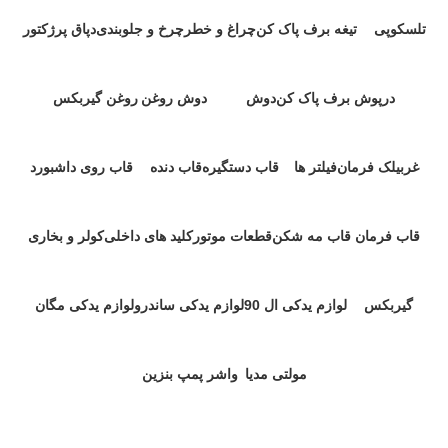
تلسکوپی
تیغه برف پاک کن
چراغ و خطر
چرخ و جلوبندی
دپاق پرژکتور
۱ محصولات
۱ محصولات
۱۱ محصول
۴۲ محصول
۱ محصولات
درپوش برف پاک کن
دوش
دوش روغن
روغن گیربکس
۱ محصولات
۰ محصولات
۱ محصولات
۱ محصولات
غربیلک فرمان
فیلتر ها
قاب دستگیره
قاب دنده
قاب روی داشبورد
۲ محصول
۹ محصول
۱ محصولات
۱ محصولات
۲ محصول
قاب فرمان
قاب مه شکن
قطعات موتور
کلید های داخلی
کولر و بخاری
۱ محصولات
۱ محصولات
۵۴ محصول
۱۰ محصول
۴ محصول
گیربکس
لوازم یدکی ال 90
لوازم یدکی ساندرو
لوازم یدکی مگان
۱۶ محصول
۳۴ محصول
۱۳ محصول
۳۸ محصول
مولتی مدیا
واشر پمپ بنزین
۱ محصولات
۱ محصولات