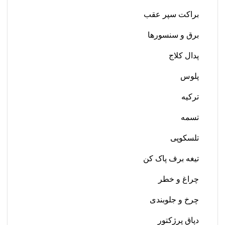
براکت سپر عقب
برق و سنسورها
پدال کلاج
پلوس
ترکیه
تسمه
تلسکوپی
تیغه برف پاک کن
چراغ و خطر
چرخ و جلوبندی
دپاق پرژکتور