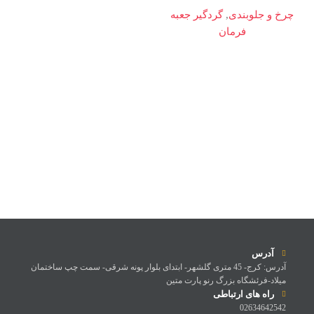
چرخ و جلوبندی
,
گردگیر جعبه
فرمان
آدرس
آدرس: کرج- 45 متری گلشهر- ابتدای بلوار پونه شرقی- سمت چپ ساختمان
میلاد-فرئشگاه بزرگ رنو پارت متین
راه های ارتباطی
02634642542