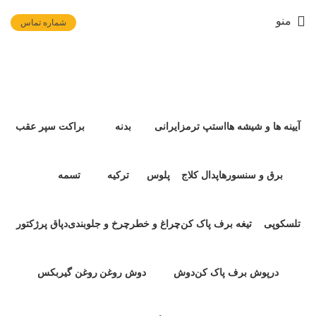
منو
شماره تماس
واشر سرسیلندر RENAULT
دسته بندی ها
آیینه ها و شیشه ها
استپ ترمز
ایرانی
بدنه
براکت سپر عقب
۱ محصولات
۳ محصول
۱ محصولات
۱۰ محصول
۰ محصولات
برق و سنسورها
پدال کلاج
پلوس
ترکیه
تسمه
۲۶ محصول
۰ محصولات
۲ محصول
۰ محصولات
۱۲ محصول
تلسکوپی
تیغه برف پاک کن
چراغ و خطر
چرخ و جلوبندی
دپاق پرژکتور
۱ محصولات
۱ محصولات
۱۱ محصول
۴۲ محصول
۱ محصولات
درپوش برف پاک کن
دوش
دوش روغن
روغن گیربکس
۱ محصولات
۰ محصولات
۱ محصولات
۱ محصولات