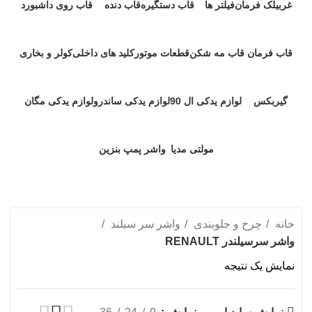
غربیلک فرمان
فیلتر ها
قاب دستگیره
قاب دنده
قاب روی داشبورد
۲ محصول
۹ محصول
۱ محصولات
۱ محصولات
۲ محصول
قاب فرمان
قاب مه شکن
قطعات موتور
کلید های داخلی
کولر و بخاری
۱ محصولات
۱ محصولات
۵۴ محصول
۱۰ محصول
۴ محصول
گیربکس
لوازم یدکی ال 90
لوازم یدکی ساندرو
لوازم یدکی مگان
۱۶ محصول
۳۴ محصول
۱۳ محصول
۳۸ محصول
مولتی مدیا
واشر پمپ بنزین
۱ محصولات
۱ محصولات
خانه
چرخ و جلوبندی
واشر سر سیلند
واشر سرسیلندر RENAULT
نمایش یک نتیجه