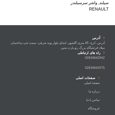
سیلند
,
واشر سرسیلندر
RENAULT
آدرس
آدرس: کرج- 45 متری گلشهر- ابتدای بلوار پونه شرقی- سمت چپ ساختمان
میلاد-فرئشگاه بزرگ رنو پارت متین
راه های ارتباطی
02634642542
02634642575
صفحات اصلی
صفحه اصلی
درباره ما
تماس با ما
فروشگاه