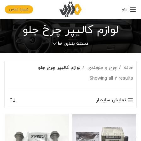
منو
شماره تماس
لوازم کالیپر چرخ جلو
دسته بندی ها
خانه
چرخ و جلوبندی
لوازم کالیپر چرخ جلو
Showing all 2 results
نمایش سایدبار