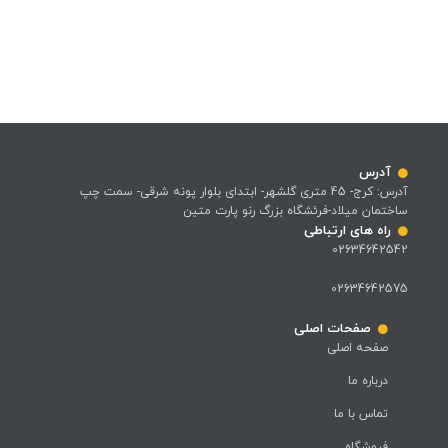
آدرس
آدرس: کرج- 45 متری گلشهر- ابتدای بلوار پونه شرقی- سمت چپ
ساختمان میلاد-فرئشگاه بزرگ رنو پارت متین
راه های ارتباطی
02634642542
02634642575
صفحات اصلی
صفحه اصلی
درباره ما
تماس با ما
فروشگاه