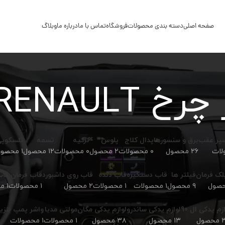
صفحه اصلی
دسته بندی محصولات
فروشگاه
تماس با ما
درباره ما
وبلاگ
خ RENAULT
سپر عقب
برق و سنسورها
پدال کلاج
پلوس
ترکیه
تسمه
تلسکوپ
۲۶ محصول
۰ محصولات
۲ محصول
۰ محصولات
۱۲ محصول
۱ محصولات
لک فرمان
فیلتر ها
قاب دستگیره
قاب دنده
قاب روی داشبورد
قاب فرمان
قاب
۹ محصول
۱ محصولات
۱ محصولات
۲ محصول
۱ محصولات
۱ محصولات
زم یدکی ال 90
لوازم یدکی ساندرو
لوازم یدکی مگان
مولتی مدیا
واشر پمپ بنزی
ول
۱۳ محصول
۳۸ محصول
۱ محصولات
۱ محصولات