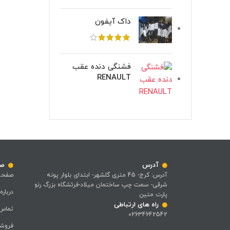
داک آیفون
فشنگی دنده عقب
RENAULT
آدرس
صف
آدرس: کرج- 45 متری گلشهر- ابتدای بلوار پونه
صفحه
شرقی- سمت چپ ساختمان میلاد-فرئشگاه بزرگ رنو
درباره
پارت متین
راه های ارتباطی
تماس 
02634642542
فروشگ