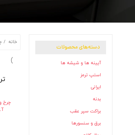
خانه
چ
دسته‌های محصولات
آیینه ها و شیشه ها
استپ ترمز
تر
ایرانی
بدنه
چرخ و 
LT
براکت سپر عقب
برق و سنسورها