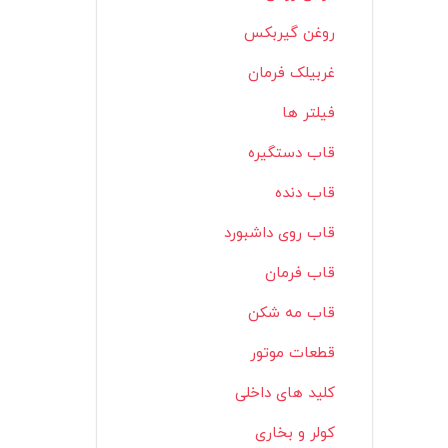
روغن گیربکس
غربیلک فرمان
فیلتر ها
قاب دستگیره
قاب دنده
قاب روی داشبورد
قاب فرمان
قاب مه شکن
قطعات موتور
کلید های داخلی
کولر و بخاری