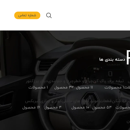
شماره تماس
دسته بندی ها
ی
تیغه برف پاک کن
چراغ و خطر
چرخ و جلوبندی
دپاق پرژکتور
۱ محصولات
۱۱ محصول
۴۲ محصول
۱ محصولات
 مه شکن
قطعات موتور
کلید های داخلی
کولر و بخاری
گیربکس
۵۴ محصول
۱۰ محصول
۴ محصول
۱۶ محصول
ن