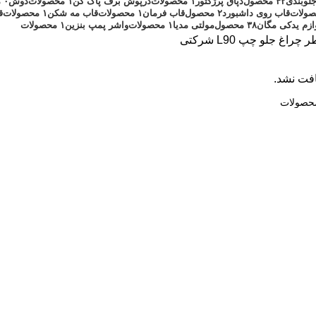
لوبندی
۴۲ محصول
دپاق پرژکتور
۱ محصولات
درپوش برف پاک کن
۱ محصولات
دوش
۰ محصولات
قاب روی داشبورد
۲ محصول
قاب فرمان
۱ محصولات
قاب مه شکن
۱ محصولات
ق
ازم یدکی مگان
۳۸ محصول
مولتی مدیا
۱ محصولات
واشر پمپ بنزین
۱ محصولات
طر
چراغ جلو چپ L90
شرکتی
فت نشد.