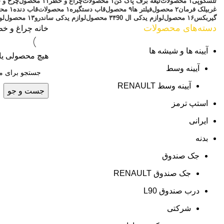
تلسکوپی
۱ محصولات
تیغه برف پاک کن
۱ محصولات
چراغ و خطر
۱۱ محصول
چرخ و ج
غربیلک فرمان
۲ محصول
فیلتر ها
۹ محصول
قاب دستگیره
۱ محصولات
قاب دنده
۱ محصولات
گیربکس
۱۶ محصول
لوازم یدکی ال 90
۳۴ محصول
لوازم یدکی ساندرو
۱۳ محصول
لو
دسته‌های محصولات
خانه
چراغ و خ
آیینه ها و شیشه ها
هیچ محصولی یا
آیینه وسط
آیینه وسط RENAULT
جست و جو
استپ ترمز
ایرانی
بدنه
جک صندوق
جک صندوق RENAULT
درب صندوق L90
شرکتی