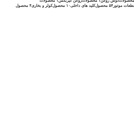
دوش روغن
۱ محصولات
روغن گیربکس
۱ محصولات
طعات موتور
۵۴ محصول
کلید های داخلی
۱۰ محصول
کولر و بخاری
۴ محصول