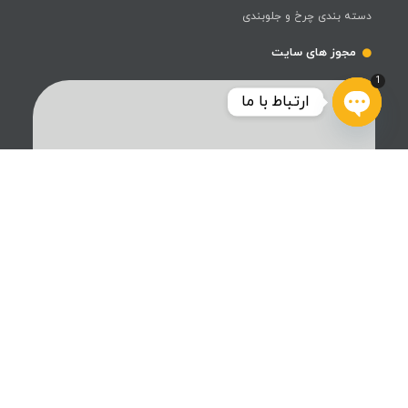
دسته بندی چرخ و جلوبندی
مجوز های سایت
1
ارتباط با ما
Open
chaty
فروشگاه رنو پارت متین، یکی از بزرگ‌ترین تأمین‌کنندگان قطعات و
لوازم یدکی خودروهای رنو در ایران، طی سال‌های فعالیت خود توانسته
است جایگاه ویژه‌ای در میان رقبا کسب کند. این فروشگاه با ارائه
محصولات باکیفیت بالا، رضایت مشتریان را به بهترین شکل جلب
کرده است.
طراحی و سئو توسط رایان الوند | تمامی حقوق متعلق
به فروشگاه متین رنالت میباشد می باشد