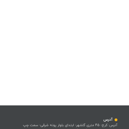
آدرس
آدرس: کرج- 45 متری گلشهر- ابتدای بلوار پونه شرقی- سمت چپ