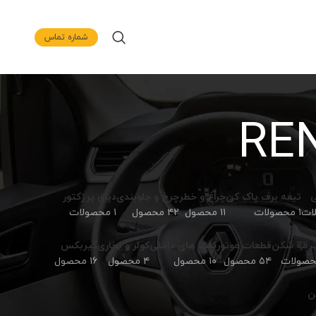
شماره تماس
ی
تیغه برف پاک کن
چراغ و خطر
چرخ و جلوبندی
دپاق پرژکتور
۱ محصولات
۱۱ محصول
۴۲ محصول
۱ محصولات
 مه شکن
قطعات موتور
کلید های داخلی
کولر و بخاری
گیربکس
۵۴ محصول
۱۰ محصول
۴ محصول
۱۶ محصول
ن