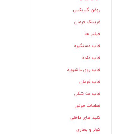
روغن گیربکس
غربیلک فرمان
فیلتر ها
قاب دستگیره
قاب دنده
قاب روی داشبورد
قاب فرمان
قاب مه شکن
قطعات موتور
کلید های داخلی
کولر و بخاری