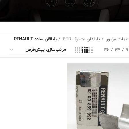
طعات موتور
یاتاقان متحرک STD
یاتاقان ساده RENAULT
36
24
9