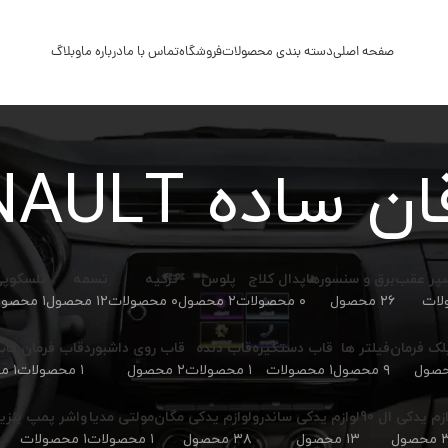
صفحه اصلی
دسته بندی محصولات
فروشگاه
تماس با ما
درباره ما
وبلاگ
ن ساده RENAULT
سپر عقب
برق و سنسورها
پدال کلاج
پلوس
ترکیه
تسمه
تلسکوپ
۲۶ محصول
۰ محصولات
۲ محصول
۰ محصولات
۱۲ محصول
۱ محصولات
لک فرمان
فیلتر ها
قاب دستگیره
قاب دنده
قاب روی داشبورد
قاب فرمان
قاب
۹ محصول
۱ محصولات
۱ محصولات
۲ محصول
۱ محصولات
۱ محصولات
زم یدکی ال 90
لوازم یدکی ساندرو
لوازم یدکی مگان
مولتی مدیا
واشر پمپ بنزی
ول
۱۳ محصول
۳۸ محصول
۱ محصولات
۱ محصولات