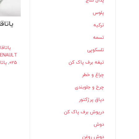
پدال کلاج
پلوس
ترکیه
تسمه
یاتاقا
تلسکوپی
RENAULT
تیغه برف پاک کن
025
,
یاتا
چراغ و خطر
چرخ و جلوبندی
دپاق پرژکتور
درپوش برف پاک کن
دوش
دوش روغن