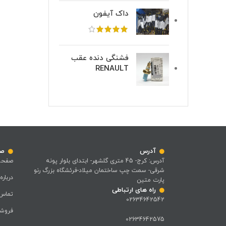
داک آیفون
فشنگی دنده عقب
RENAULT
آدرس
صف
آدرس: کرج- 45 متری گلشهر- ابتدای بلوار پونه
صفحه
شرقی- سمت چپ ساختمان میلاد-فرئشگاه بزرگ رنو
درباره
پارت متین
راه های ارتباطی
تماس 
02634642542
فروشگ
02634642575