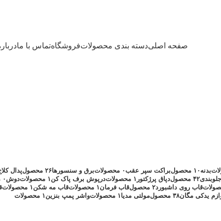
صفحه اصلی
دسته بندی محصولات
فروشگاه
تماس با ما
درباره
valeo
دسته بندی ها
بدنه
۱۰ محصول
براکت سپر عقب
۰ محصولات
برق و سنسورها
۲۶ محصول
پدال کلاج
لوبندی
۴۲ محصول
دپاق پرژکتور
۱ محصولات
درپوش برف پاک کن
۱ محصولات
دوش
۰ محصولات
قاب روی داشبورد
۲ محصول
قاب فرمان
۱ محصولات
قاب مه شکن
۱ محصولات
ق
ازم یدکی مگان
۳۸ محصول
مولتی مدیا
۱ محصولات
واشر پمپ بنزین
۱ محصولات