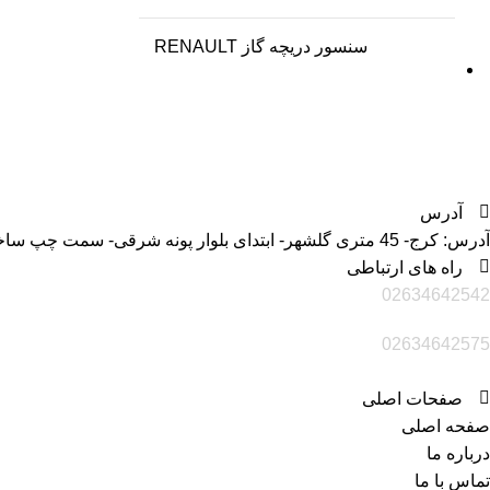
سنسور دریچه گاز RENAULT
آدرس
آدرس: کرج- 45 متری گلشهر- ابتدای بلوار پونه شرقی- سمت چپ ساختمان میلاد-فرئشگاه بزرگ رنو پارت متین
راه های ارتباطی
02634642542
02634642575
صفحات اصلی
صفحه اصلی
درباره ما
تماس با ما