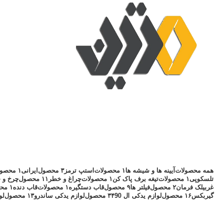
همه
محصولات
آیینه ها و شیشه ها
۱ محصولات
استپ ترمز
۳ محصول
ایرانی
۱ محصولات
تلسکوپی
۱ محصولات
تیغه برف پاک کن
۱ محصولات
چراغ و خطر
۱۱ محصول
چرخ و ج
غربیلک فرمان
۲ محصول
فیلتر ها
۹ محصول
قاب دستگیره
۱ محصولات
قاب دنده
۱ محصولات
گیربکس
۱۶ محصول
لوازم یدکی ال 90
۳۴ محصول
لوازم یدکی ساندرو
۱۳ محصول
لو