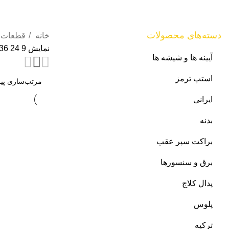
دسته‌های محصولات
خانه
قطعات 
نمایش
9
24
36
آیینه ها و شیشه ها
استپ ترمز
ایرانی
بدنه
براکت سپر عقب
برق و سنسورها
پدال کلاج
پلوس
ترکیه