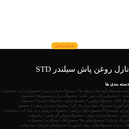
شماره تماس
نازل روغن پاش سیلندر STD
دسته بندی ها
همه
محصولات
آیینه ها و شیشه ها
۱ محصولات
استپ ترمز
۳ محصول
ایرانی
۱ محصولات
بدنه
۱۰ محصول
براکت سپر عقب
۰ محصولات
برق و سنسورها
۲۶ محصول
پدال کلاج
۰ محصولات
پلوس
۲ محصول
ترکیه
۰ محصولات
تسمه
۱۲ محصول
تلسکوپی
۱ محصولات
تیغه برف پاک کن
۱ محصولات
چراغ و خطر
۱۱ محصول
چرخ و جلوبندی
۴۲ محصول
دپاق پرژکتور
۱ محصولات
درپوش برف پاک کن
۱ محصولات
دوش
۰ محصولات
دوش روغن
۱ محصولات
روغن گیربکس
۱ محصولات
غربیلک فرمان
۲ محصول
فیلتر ها
۹ محصول
قاب دستگیره
۱ محصولات
قاب دنده
۱ محصولات
قاب روی داشبورد
۲ محصول
قاب فرمان
۱ محصولات