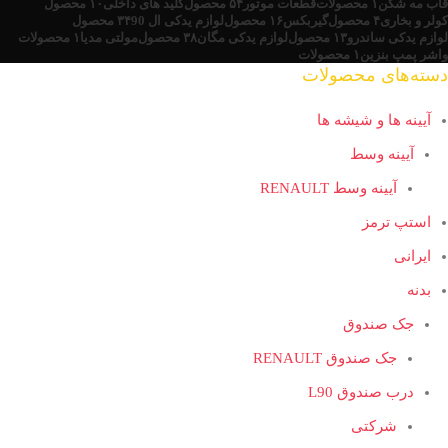
قاب مه شکن
۱ محصولات
قطعات موتور
۵۴ محصول
کلید های داخلی
۱۰ محصول
کولر و بخاری
۴ محصول
گیربکس
۱۶ محصول
لوازم یدکی ال 90
۳۴ محصول
لوازم یدکی ساندرو
۱۳ محصول
لوازم یدکی مگان
۳۸ محصول
مولتی مدیا
۱ محصولات
واشر پمپ بنزین
۱ محصولات
دسته‌های محصولات
آیینه ها و شیشه ها
آیینه وسط
آیینه وسط RENAULT
استپ ترمز
ایرانی
بدنه
جک صندوق
جک صندوق RENAULT
درب صندوق L90
شرکتی