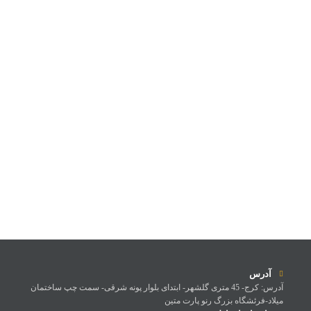
آدرس
آدرس: کرج- 45 متری گلشهر- ابتدای بلوار پونه شرقی- سمت چپ ساختمان
میلاد-فرئشگاه بزرگ رنو پارت متین