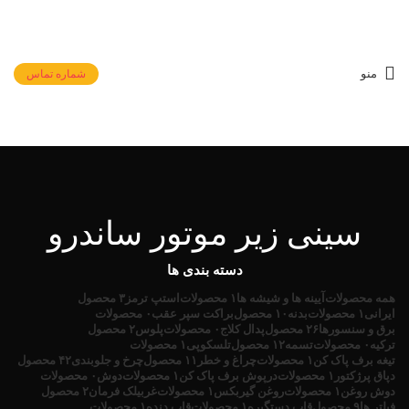
منو
شماره تماس
سینی زیر موتور ساندرو
دسته بندی ها
همه
محصولات
آیینه ها و شیشه ها
۱ محصولات
استپ ترمز
۳ محصول
ایرانی
۱ محصولات
بدنه
۱۰ محصول
براکت سپر عقب
۰ محصولات
برق و سنسورها
۲۶ محصول
پدال کلاج
۰ محصولات
پلوس
۲ محصول
ترکیه
۰ محصولات
تسمه
۱۲ محصول
تلسکوپی
۱ محصولات
تیغه برف پاک کن
۱ محصولات
چراغ و خطر
۱۱ محصول
چرخ و جلوبندی
۴۲ محصول
دپاق پرژکتور
۱ محصولات
درپوش برف پاک کن
۱ محصولات
دوش
۰ محصولات
دوش روغن
۱ محصولات
روغن گیربکس
۱ محصولات
غربیلک فرمان
۲ محصول
فیلتر ها
۹ محصول
قاب دستگیره
۱ محصولات
قاب دنده
۱ محصولات