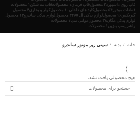
قاب روی داشبورد
۲ محصول
قاب فرمان
۱ محصولات
قاب مه شکن
۱ محصولات
قطعات موتور
۵۴ محصول
کلید های داخلی
۱۰ محصول
کولر و بخاری
۴ محصول
گیربکس
۱۶ محصول
لوازم یدکی ال 90
۳۴ محصول
لوازم یدکی ساندرو
۱۳ محصول
لوازم یدکی مگان
۳۸ محصول
مولتی مدیا
۱ محصولات
واشر پمپ بنزین
۱ محصولات
خانه
بدنه
سینی زیر موتور ساندرو
هیچ محصولی یافت نشد.