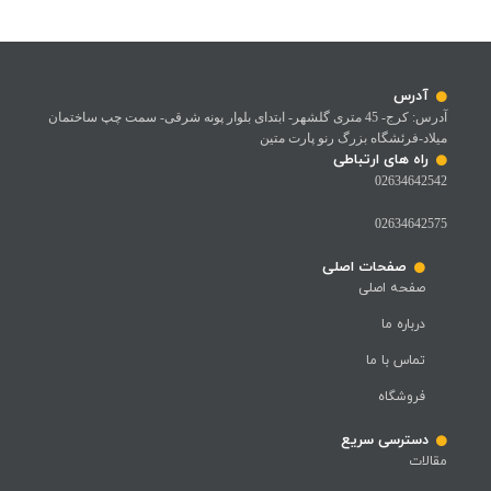
آدرس
آدرس: کرج- 45 متری گلشهر- ابتدای بلوار پونه شرقی- سمت چپ ساختمان
میلاد-فرئشگاه بزرگ رنو پارت متین
راه های ارتباطی
02634642542
02634642575
صفحات اصلی
صفحه اصلی
درباره ما
تماس با ما
فروشگاه
دسترسی سریع
مقالات