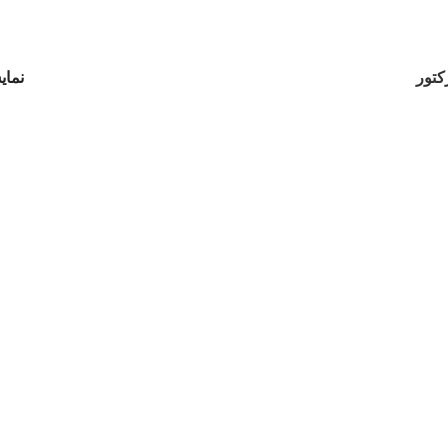
کتور
نما