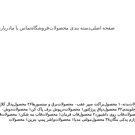
صفحه اصلی
دسته بندی محصولات
فروشگاه
تماس با ما
درباره
دپاق پرژکتور
بدنه
۱۰ محصول
براکت سپر عقب
۰ محصولات
برق و سنسورها
۲۶ محصول
پدال کلاج
لوبندی
۴۲ محصول
دپاق پرژکتور
۱ محصولات
درپوش برف پاک کن
۱ محصولات
دوش
۰ محصولات
قاب روی داشبورد
۲ محصول
قاب فرمان
۱ محصولات
قاب مه شکن
۱ محصولات
ق
ازم یدکی مگان
۳۸ محصول
مولتی مدیا
۱ محصولات
واشر پمپ بنزین
۱ محصولات