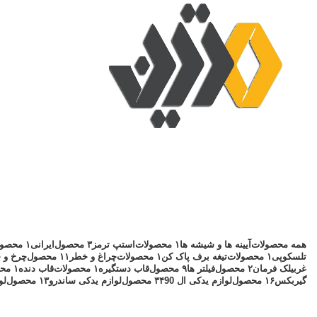
همه
محصولات
آیینه ها و شیشه ها
۱ محصولات
استپ ترمز
۳ محصول
ایرانی
۱ محصولات
تلسکوپی
۱ محصولات
تیغه برف پاک کن
۱ محصولات
چراغ و خطر
۱۱ محصول
چرخ و ج
غربیلک فرمان
۲ محصول
فیلتر ها
۹ محصول
قاب دستگیره
۱ محصولات
قاب دنده
۱ محصولات
گیربکس
۱۶ محصول
لوازم یدکی ال 90
۳۴ محصول
لوازم یدکی ساندرو
۱۳ محصول
لو