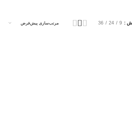
یش
9
24
36