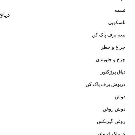
تسمه
دپاق
تلسکوپی
تیغه برف پاک کن
چراغ و خطر
چرخ و جلوبندی
دپاق پرژکتور
درپوش برف پاک کن
دوش
دوش روغن
روغن گیربکس
غربیلک فرمان