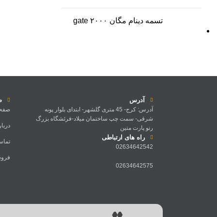
تسمه دینام مگان ۲۰۰۰ gate
آدرس
ص
آدرس: کرج- 45 متری گلشهر- ابتدای بلوار پونه
صفحه
شرقی- سمت چپ ساختمان میلاد-فرئشگاه بزرگ
دربار
رنو پارت متین
راه های ارتباطی
تماس 
02634642542
فروش
02634642575