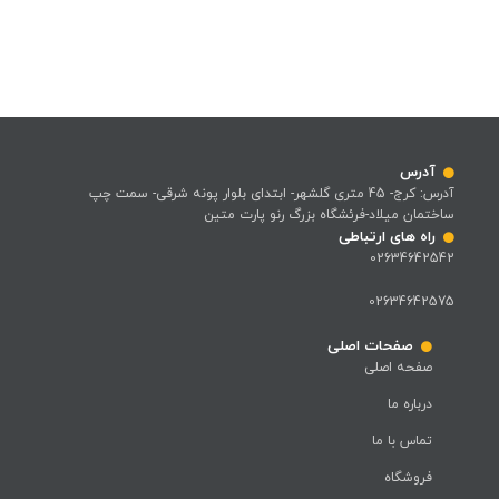
آدرس
آدرس: کرج- 45 متری گلشهر- ابتدای بلوار پونه شرقی- سمت چپ
ساختمان میلاد-فرئشگاه بزرگ رنو پارت متین
راه های ارتباطی
02634642542
02634642575
صفحات اصلی
صفحه اصلی
درباره ما
تماس با ما
فروشگاه