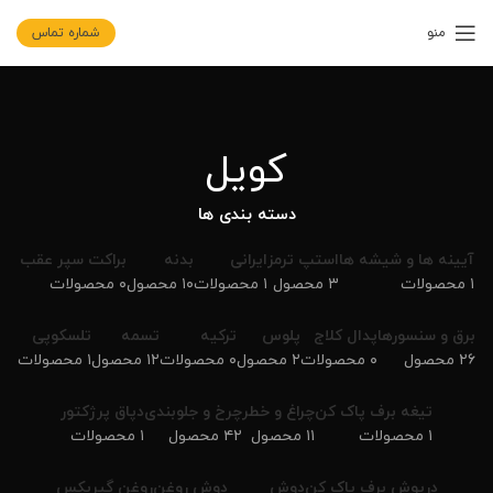
منو
شماره تماس
کویل
دسته بندی ها
آیینه ها و شیشه ها
استپ ترمز
ایرانی
بدنه
براکت سپر عقب
۱ محصولات
۳ محصول
۱ محصولات
۱۰ محصول
۰ محصولات
برق و سنسورها
پدال کلاج
پلوس
ترکیه
تسمه
تلسکوپی
۲۶ محصول
۰ محصولات
۲ محصول
۰ محصولات
۱۲ محصول
۱ محصولات
تیغه برف پاک کن
چراغ و خطر
چرخ و جلوبندی
دپاق پرژکتور
۱ محصولات
۱۱ محصول
۴۲ محصول
۱ محصولات
درپوش برف پاک کن
دوش
دوش روغن
روغن گیربکس