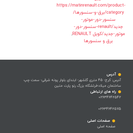
https://matinrenault.com/product-
category/برق-و-سنسورها/
سنسور-دور-موتور-
جدید/renault-سنسور-دور-
موتور-جدید/کویل RENAULT
,
برق و سنسورها
آدرس
آدرس: کرج- 45 متری گلشهر- ابتدای بلوار پونه شرقی- سمت چپ
ساختمان میلاد-فرئشگاه بزرگ رنو پارت متین
راه های ارتباطی
02634642542
02634642575
صفحات اصلی
صفحه اصلی