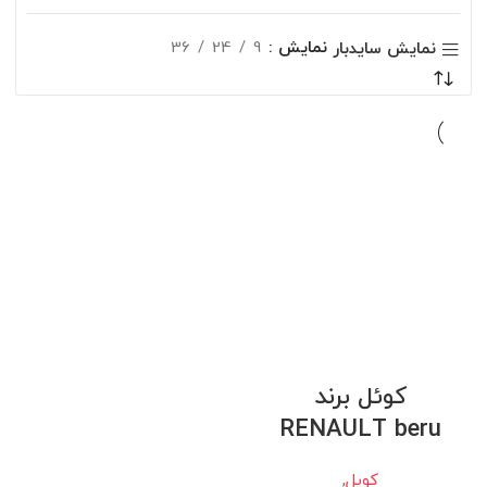
نمایش
9
24
36
نمایش سایدبار
کوئل برند
RENAULT beru
کویل
,