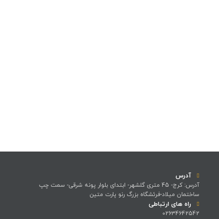
آدرس
آدرس: کرج- 45 متری گلشهر- ابتدای بلوار پونه شرقی- سمت چپ
ساختمان میلاد-فرئشگاه بزرگ رنو پارت متین
راه های ارتباطی
02634642542