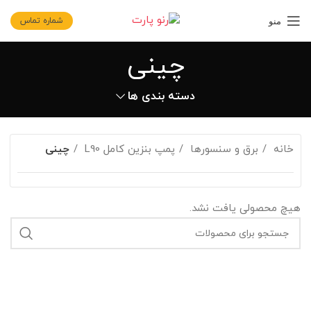
شماره تماس
منو
چینی
دسته بندی ها
خانه
برق و سنسورها
پمپ بنزین کامل L90
چینی
هیچ محصولی یافت نشد.